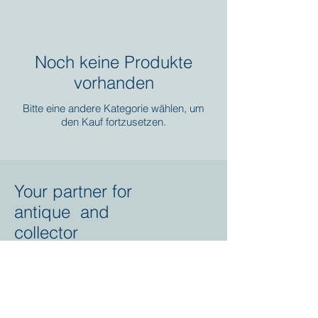
Noch keine Produkte
vorhanden
Bitte eine andere Kategorie wählen, um
den Kauf fortzusetzen.
Your partner for
antique and
collector
tractors, trucks,
cars and more.
© 2023 by Marc
Geerkens