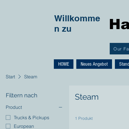
Willkomme
Ha
n zu
Our F
HOME
Neues Angebot
Stan
Start
Steam
Filtern nach
Steam
Product
Trucks & Pickups
1 Produkt
European