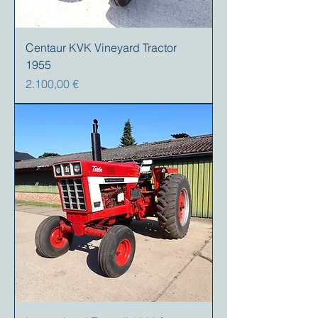
Centaur KVK Vineyard Tractor
1955
Preis
2.100,00 €