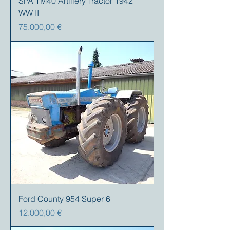
SPA TM40 Artillery Tractor 1942
WW II
Preis
75.000,00 €
Ford County 954 Super 6
Preis
12.000,00 €