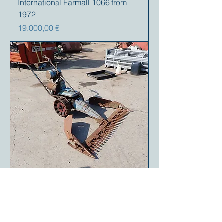
International Farmall 1066 from
1972
Preis
19.000,00 €
Motostandard Gutbrod self
propelled Sicklebar Mower on
steel wheels