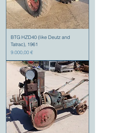
BTG HZD40 (like Deutz and
Tatrac), 1961
Preis
9.000,00 €