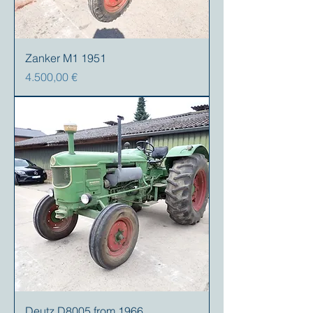
Zanker M1 1951
Preis
4.500,00 €
Deutz D8005 from 1966