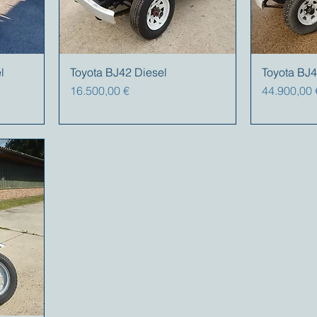
l
Toyota BJ42 Diesel
Toyota BJ
Preis
Preis
16.500,00 €
44.900,00 