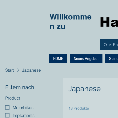
Willkomme
Ha
n zu
Our F
HOME
Neues Angebot
Stan
Start
Japanese
Filtern nach
Japanese
Product
Motorbikes
13 Produkte
Implements