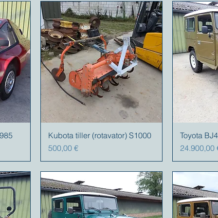
1985
Kubota tiller (rotavator) S1000
Toyota BJ4
Preis
Preis
500,00 €
24.900,00 