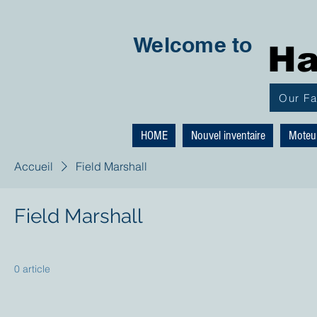
Welcome to
Ha
Our F
HOME
Nouvel inventaire
Moteu
Accueil
Field Marshall
Field Marshall
0 article