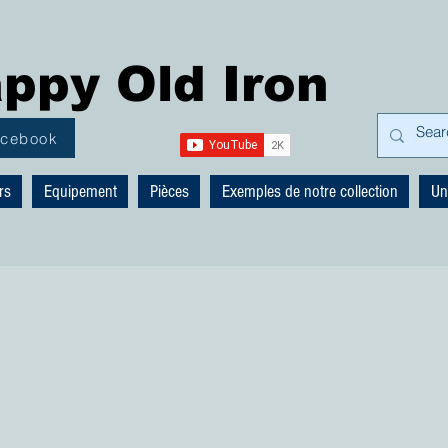
ppy Old Iron
acebook
rs
Equipement
Pièces
Exemples de notre collection
Un