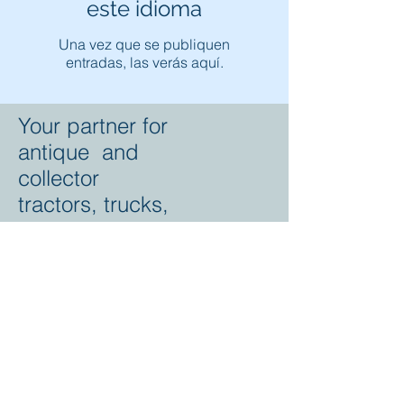
este idioma
Una vez que se publiquen
entradas, las verás aquí.
Your partner for
antique and
collector
tractors, trucks,
cars and more.
© 2023 by Marc
Geerkens
Soetewei BV
B-3670
Meeuwen
Oudsbergen