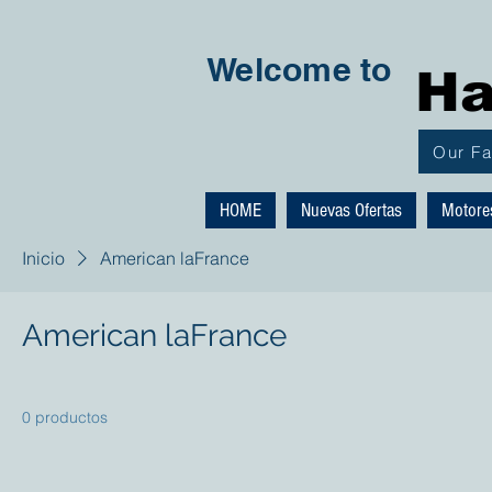
Welcome to
Ha
Our F
HOME
Nuevas Ofertas
Motore
Inicio
American laFrance
American laFrance
0 productos