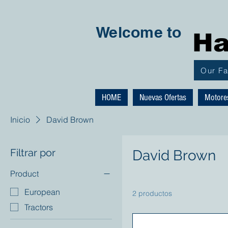
Welcome to
Ha
Our F
HOME
Nuevas Ofertas
Motore
Inicio
David Brown
Filtrar por
David Brown
Product
European
2 productos
Tractors