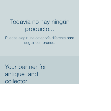
Todavía no hay ningún
producto...
Puedes elegir una categoría diferente para
seguir comprando.
Your partner for
antique and
collector
tractors, trucks,
cars and more.
© 2023 by Marc
Geerkens