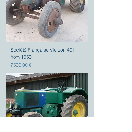
Société Française Vierzon 401
from 1950
Precio
7500,00 €