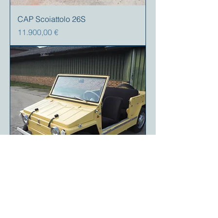
CAP Scoiattolo 26S
Prezzo
11.900,00 €
Fiat 600 Savio Jungla
Prezzo
13.900,00 €