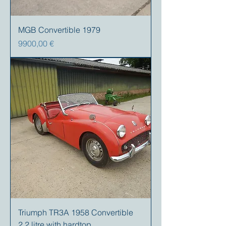
MGB Convertible 1979
Prezzo
9900,00 €
Triumph TR3A 1958 Convertible
2,2 litre with hardtop