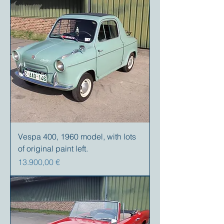
Vespa 400, 1960 model, with lots
of original paint left.
Prezzo
13.900,00 €