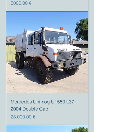
Prezzo
5000,00 €
Mercedes Unimog U1550 L37
2004 Double Cab
Prezzo
28.000,00 €