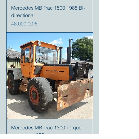
Mercedes MB Trac 1500 1985 Bi-
directional
Prezzo
48.000,00 €
Mercedes MB Trac 1300 Torque
converter 1978