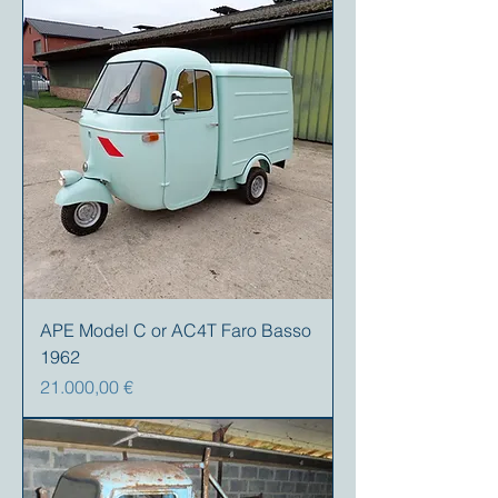
APE Model C or AC4T Faro Basso
1962
Prezzo
21.000,00 €