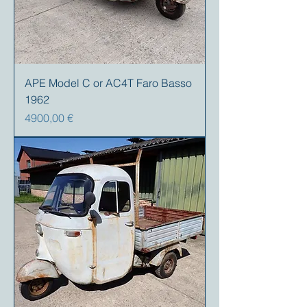
APE Model C or AC4T Faro Basso
1962
Prezzo
4900,00 €