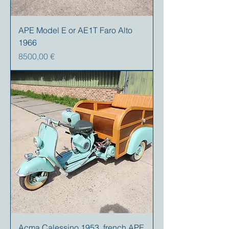
APE Model E or AE1T Faro Alto
1966
Prezzo
8500,00 €
Acma Calessino 1953, french APE